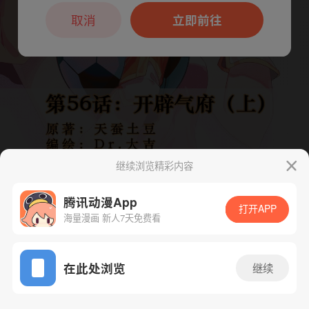
本章节仅支持App阅读，可打开App新用
户7天免费看
取消
立即前往
继续浏览精彩内容
腾讯动漫App
打开APP
海量漫画 新人7天免费看
App免费看
下一话
腾漫App免费看
在此处浏览
继续
111话 1/1