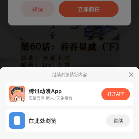
本章节仅支持App阅读，可打开App新用
户7天免费看
取消
立即前往
继续浏览精彩内容
腾讯动漫App
打开APP
海量漫画 新人7天免费看
App免费看
下一话
腾漫App免费看
在此处浏览
继续
120话 1/1