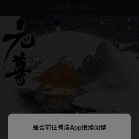
点击加载上一章节
是否前往腾漫App继续阅读