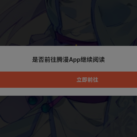
是否前往腾漫App继续阅读
本章节仅支持App阅读，可打开App新用
户7天免费看
立即前往