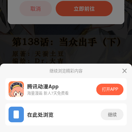
本章节仅支持App阅读，可打开App新用
户7天免费看
取消
立即前往
继续浏览精彩内容
腾讯动漫App
打开APP
海量漫画 新人7天免费看
App免费看
下一话
腾漫App免费看
在此处浏览
继续
279话 1/1