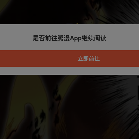
是否前往腾漫App继续阅读
本章节仅支持App阅读，可打开App新用
户7天免费看
立即前往