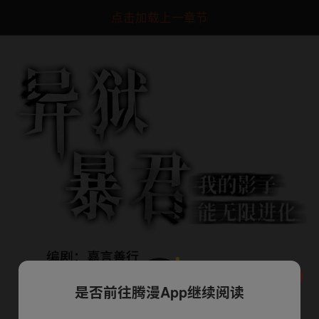
点击加载上一章节
是否前往腾漫App继续阅读