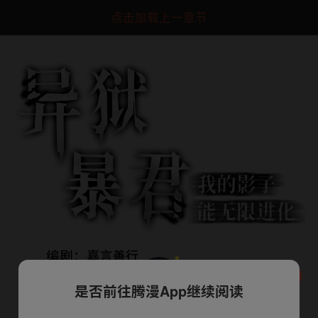
点击加载上一章节
是否前往腾漫App继续阅读