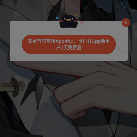
是否前往腾漫App继续阅读
本章节仅支持App阅读，可打开App新用
户7天免费看
立即前往