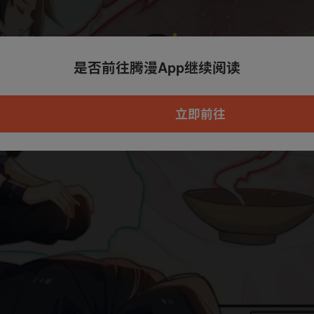
是否前往腾漫App继续阅读
本章节仅支持App阅读，可打开App新用
户7天免费看
立即前往