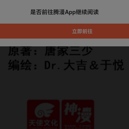
是否前往腾漫App继续阅读
本章节仅支持App阅读，可打开App新用
户7天免费看
立即前往