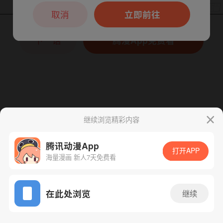
本章节仅支持App阅读，可打开App新用
户7天免费看
取消
立即前往
下一话
腾漫App免费看
继续浏览精彩内容
腾讯动漫App
打开APP
海量漫画 新人7天免费看
App免费看
在此处浏览
继续
252话 1/1