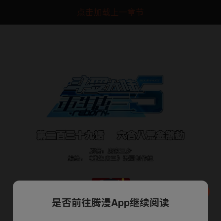
点击加载上一章节
是否前往腾漫App继续阅读