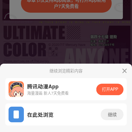
本章节仅支持App阅读，可打开App新用
户7天免费看
继续浏览精彩内容
下一话
腾漫App免费看
腾讯动漫App
打开APP
海量漫画 新人7天免费看
App免费看
在此处浏览
继续
52话 1/1