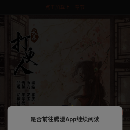
点击加载上一章节
是否前往腾漫App继续阅读