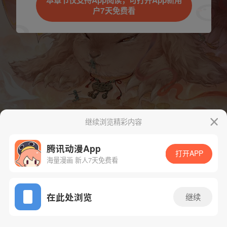
本章节仅支持App阅读，可打开App新用
户7天免费看
取消
立即前往
继续浏览精彩内容
腾讯动漫App
打开APP
海量漫画 新人7天免费看
App免费看
下一话
腾漫App免费看
在此处浏览
继续
167话 1/1