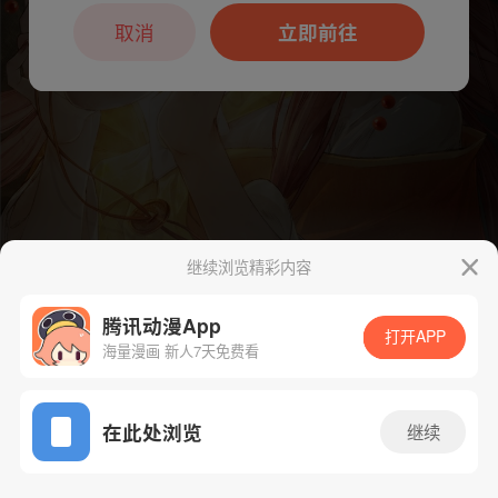
本章节仅支持App阅读，可打开App新用
户7天免费看
取消
立即前往
继续浏览精彩内容
腾讯动漫App
打开APP
海量漫画 新人7天免费看
App免费看
下一话
腾漫App免费看
在此处浏览
继续
364话 1/1