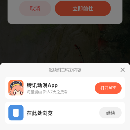
本章节仅支持App阅读，可打开App新用
户7天免费看
取消
立即前往
继续浏览精彩内容
腾讯动漫App
打开APP
海量漫画 新人7天免费看
App免费看
下一话
腾漫App免费看
在此处浏览
继续
410话 1/1