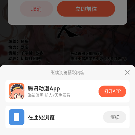
本章节仅支持App阅读，可打开App新用
户7天免费看
取消
立即前往
继续浏览精彩内容
腾讯动漫App
打开APP
海量漫画 新人7天免费看
App免费看
下一话
腾漫App免费看
在此处浏览
继续
149话 1/1