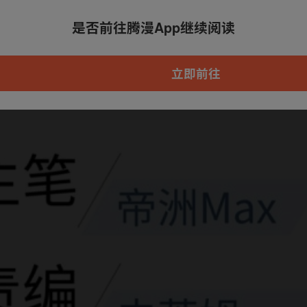
是否前往腾漫App继续阅读
本章节仅支持App阅读，可打开App新用
户7天免费看
立即前往