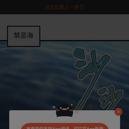
点击加载上一章节