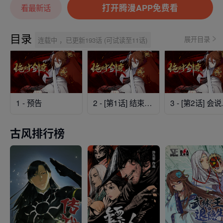
打开腾漫APP免费看
看最新话
目录
展开目录
连载中 ，已更新193话 (可试读至11话)
1 - 预告
2 - [第1话] 结束奸细人生
3 -
古风排行榜