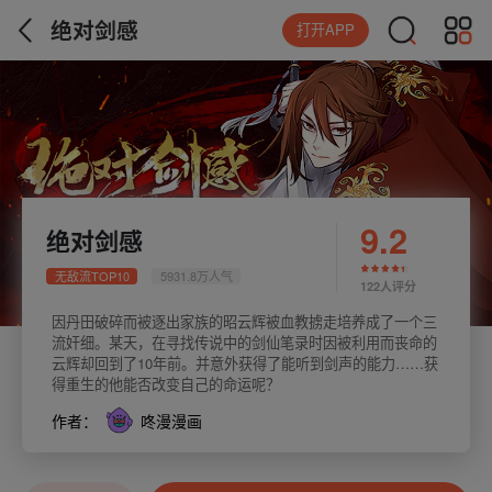
绝对剑感
打开APP
9.2
绝对剑感
无敌流TOP10
5931.8万人气
122人评分
因丹田破碎而被逐出家族的昭云辉被血教掳走培养成了一个三
流奸细。某天，在寻找传说中的剑仙笔录时因被利用而丧命的
云辉却回到了10年前。并意外获得了能听到剑声的能力……获
得重生的他能否改变自己的命运呢？
作者：
咚漫漫画