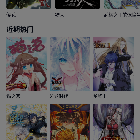
传武
镖人
武林之王的退隐
近期热门
猫之茗
X-龙时代
龙族Ⅲ