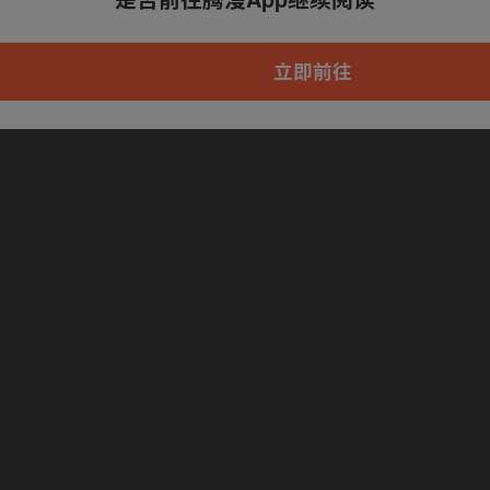
本章节仅支持App阅读，可打开App新用
户7天免费看
立即前往