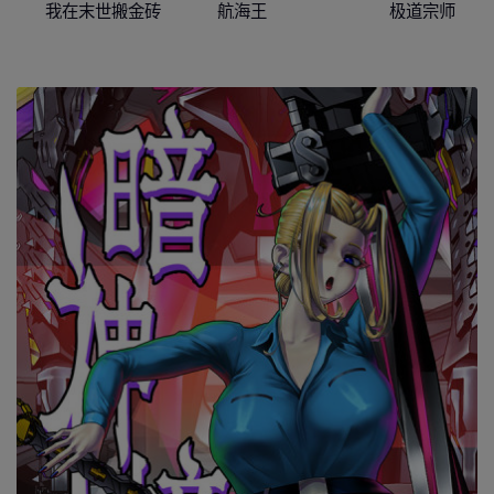
我在末世搬金砖
航海王
极道宗师