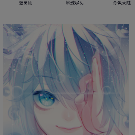
驭灵师
地球尽头
食色大陆