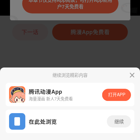
本章节仅支持App阅读，可打开App新用
户7天免费看
下一话
腾漫App免费看
继续浏览精彩内容
腾讯动漫App
打开APP
海量漫画 新人7天免费看
App免费看
在此处浏览
继续
150话 1/1