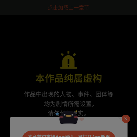
点击加载上一章节