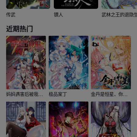
传武
镖人
武林之王的退隐
近期热门
妈妈遇害后被我变成了猫娘
极品家丁
金丹是恒星，你管这叫修仙？