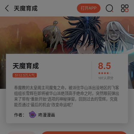
天魔育成
打开APP
8.5
天魔育成
5112.5万人气
107人评分
奉魔教的太皇阁主司魔鬼之命，被派往华山派出没地区的飞客
组组长雪辉在即将被华山派绝顶高手绝命之时，突然眼前弹出
来了带有“重新开始”选项的神秘弹窗，回到过去的雪辉，究竟
能否通过“最后的机会”改变命运呢？
作者：
咚漫漫画