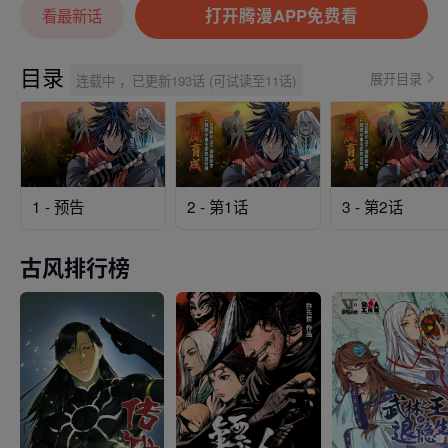
打开腾漫APP免费看
看最新话
目录
展开目录
连载中 ，已更新193话 (可试读至11话)
1 - 预告
2 - 第1话
3 - 第2话
古风排行榜