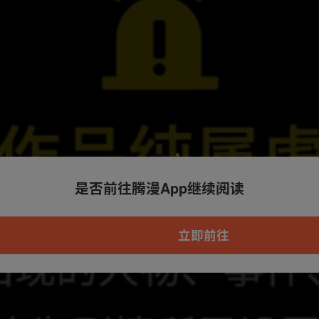
是否前往腾漫App继续阅读
本章节仅支持App阅读，可打开App新用
户7天免费看
立即前往