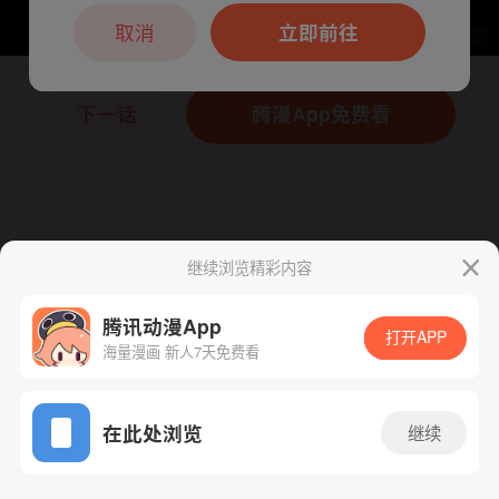
本章节仅支持App阅读，可打开App新用
户7天免费看
取消
立即前往
下一话
腾漫App免费看
继续浏览精彩内容
腾讯动漫App
打开APP
海量漫画 新人7天免费看
App免费看
在此处浏览
继续
117话 1/1