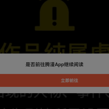
是否前往腾漫App继续阅读
本章节仅支持App阅读，可打开App新用
户7天免费看
立即前往