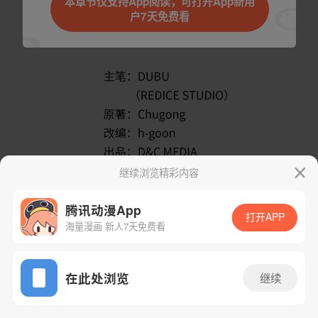
本章节仅支持App阅读，可打开App新用
户7天免费看
继续浏览精彩内容
腾讯动漫App
打开APP
海量漫画 新人7天免费看
App免费看
在此处浏览
继续
下一话
腾漫App免费看
133话 1/1