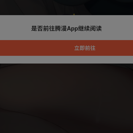
是否前往腾漫App继续阅读
本章节仅支持App阅读，可打开App新用
户7天免费看
立即前往