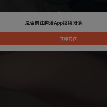
是否前往腾漫App继续阅读
本章节仅支持App阅读，可打开App新用
户7天免费看
立即前往