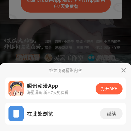
本章节仅支持App阅读，可打开App新用
户7天免费看
继续浏览精彩内容
下一话
腾漫App免费看
腾讯动漫App
打开APP
海量漫画 新人7天免费看
App免费看
在此处浏览
继续
111话 1/1