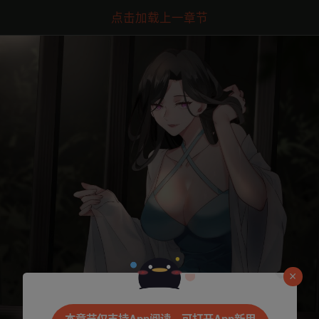
点击加载上一章节