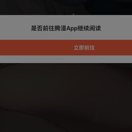
是否前往腾漫App继续阅读
本章节仅支持App阅读，可打开App新用
户7天免费看
立即前往