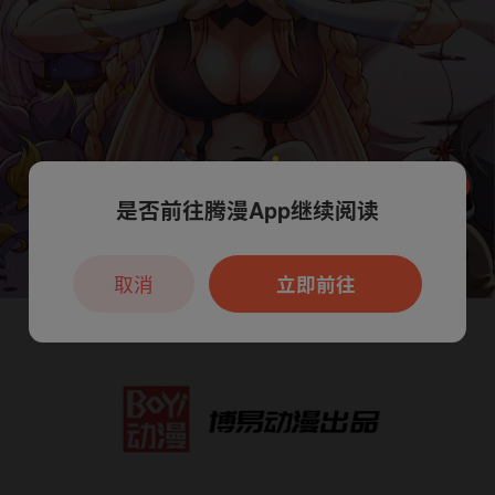
是否前往腾漫App继续阅读
本章节仅支持App阅读，可打开App新用
户7天免费看
取消
立即前往