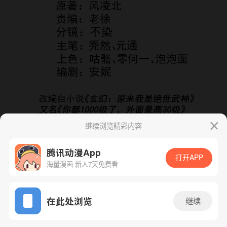
继续浏览精彩内容
腾讯动漫App
打开APP
海量漫画 新人7天免费看
App免费看
在此处浏览
继续
下一话
腾漫App免费看
37话 1/1