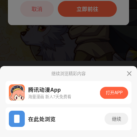
本章节仅支持App阅读，可打开App新用
户7天免费看
取消
立即前往
继续浏览精彩内容
下一话
腾漫App免费看
腾讯动漫App
打开APP
海量漫画 新人7天免费看
App免费看
在此处浏览
继续
309话 1/1