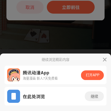
本章节仅支持App阅读，可打开App新用
户7天免费看
取消
立即前往
继续浏览精彩内容
下一话
腾漫App免费看
腾讯动漫App
打开APP
海量漫画 新人7天免费看
App免费看
在此处浏览
继续
122话 1/1