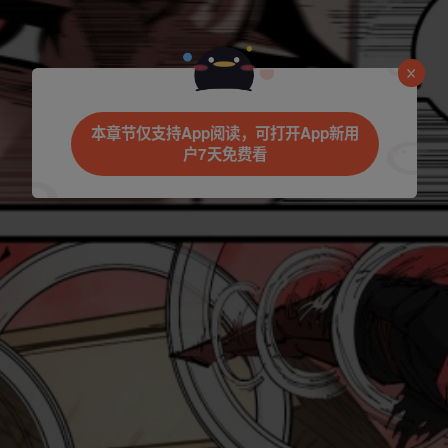
是否前往腾漫App继续阅读
本章节仅支持App阅读，可打开App新用
户7天免费看
立即前往