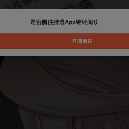
是否前往腾漫App继续阅读
本章节仅支持App阅读，可打开App新用
户7天免费看
立即前往