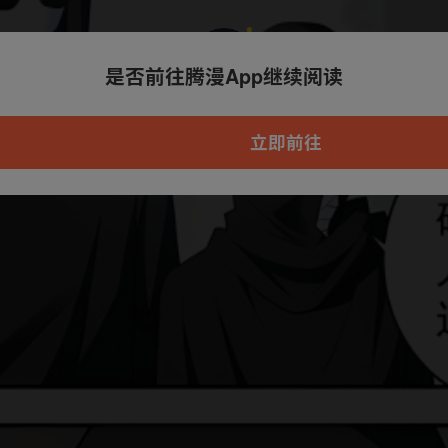
是否前往腾漫App继续阅读
本章节仅支持App阅读，可打开App新用
户7天免费看
立即前往