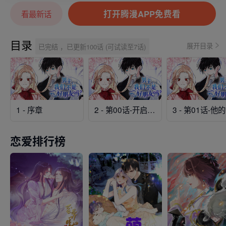
打开腾漫APP免费看
看最新话
目录
展开目录
已完结 ，已更新100话 (可试读至7话)
1 - 序章
2 - 第00话-开启全新人生
3
恋爱排行榜