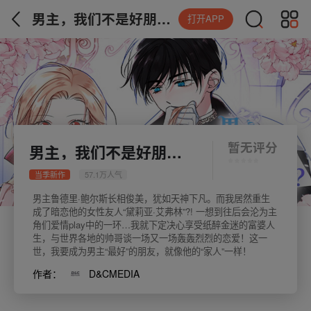
男主，我们不是好朋友吗？
打开APP
暂无评分
男主，我们不是好朋友吗？
当季新作
57.1万人气
男主鲁德里·鲍尔斯长相俊美，犹如天神下凡。而我居然重生
成了暗恋他的女性友人“黛莉亚·艾弗林”?! 一想到往后会沦为主
角们爱情play中的一环…我就下定决心享受纸醉金迷的富婆人
生，与世界各地的帅哥谈一场又一场轰轰烈烈的恋爱！这一
世，我要成为男主“最好”的朋友，就像他的“家人”一样！
作者：
D&CMEDIA