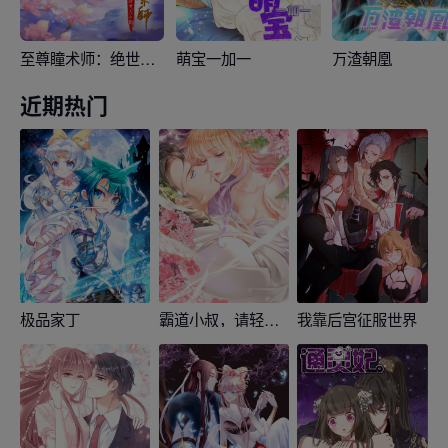
至尊瞳术师：绝世大小姐
萌宝一加一
万渣朝凰
近期热门
极品家丁
霸道小叔，请轻撩！
我靠后宫征服世界