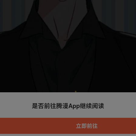
是否前往腾漫App继续阅读
本章节仅支持App阅读，可打开App新用
户7天免费看
立即前往