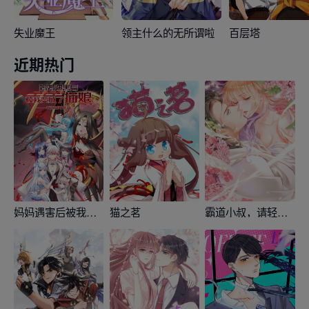
失业魔王
领主什么的无所谓啦
百层塔
近期热门
妈妈遇害后被我变成了猫娘
猫之茗
霸道小叔，请轻撩！