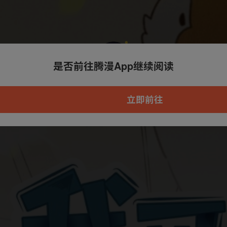
是否前往腾漫App继续阅读
本章节仅支持App阅读，可打开App新用
户7天免费看
立即前往