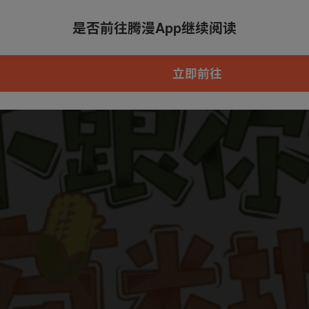
是否前往腾漫App继续阅读
本章节仅支持App阅读，可打开App新用
户7天免费看
立即前往