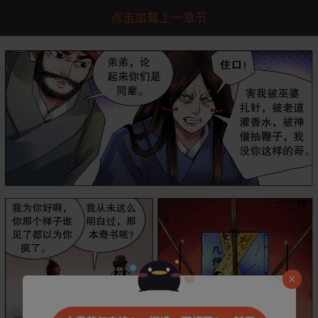
点击加载上一章节