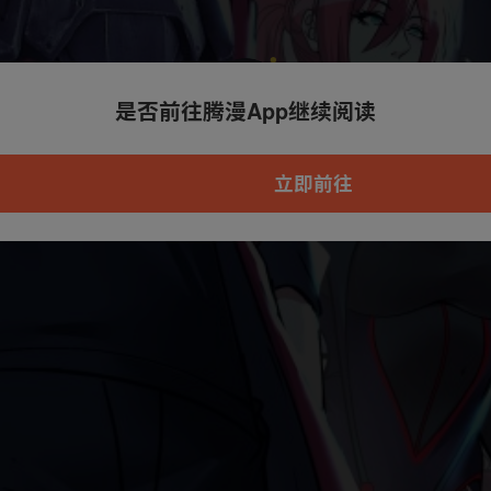
是否前往腾漫App继续阅读
本章节仅支持App阅读，可打开App新用
户7天免费看
立即前往