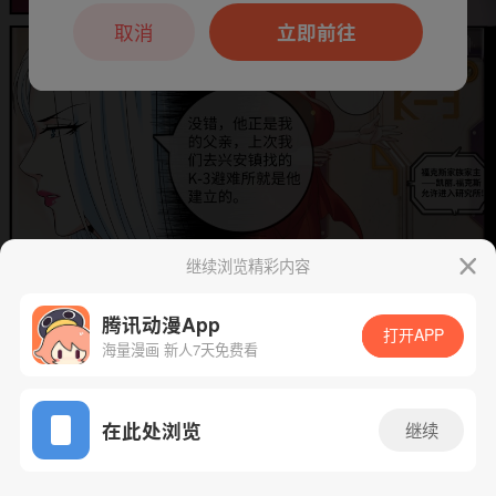
本章节仅支持App阅读，可打开App新用
户7天免费看
取消
立即前往
继续浏览精彩内容
腾讯动漫App
下一话
腾漫App免费看
打开APP
海量漫画 新人7天免费看
App免费看
在此处浏览
继续
234话 1/1