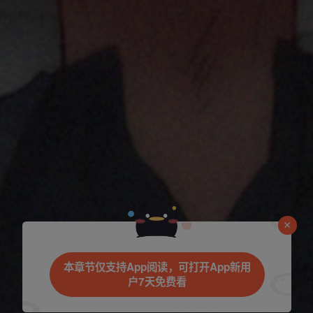
是否前往腾漫App继续阅读
本章节仅支持App阅读，可打开App新用
户7天免费看
立即前往