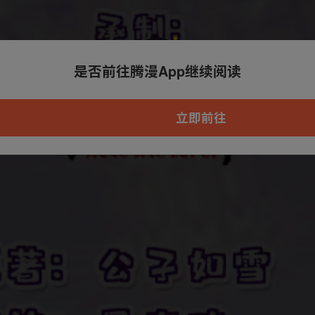
是否前往腾漫App继续阅读
本章节仅支持App阅读，可打开App新用
户7天免费看
立即前往