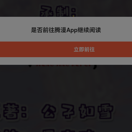
是否前往腾漫App继续阅读
本章节仅支持App阅读，可打开App新用
户7天免费看
立即前往