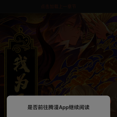
点击加载上一章节
是否前往腾漫App继续阅读